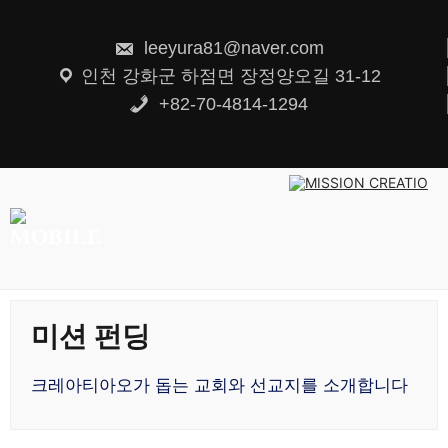
콘
텐
츠
leeyura81@naver.com
로
건
인천 강화군 하점면 장정양오길 31-12
너
뛰
+82-70-4814-1294
기
미션 펀딩
크레아티아오가 돕는 교회와 선교지를 소개합니다