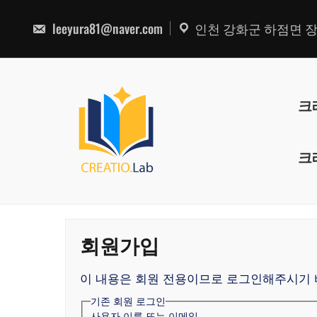
콘
텐
leeyura81@naver.com
인천 강화군 하점면 장정
츠
로
건
너
뛰
기
크
크
회원가입
이 내용은 회원 전용이므로 로그인해주시기 
기존 회원 로그인
사용자 이름 또는 이메일