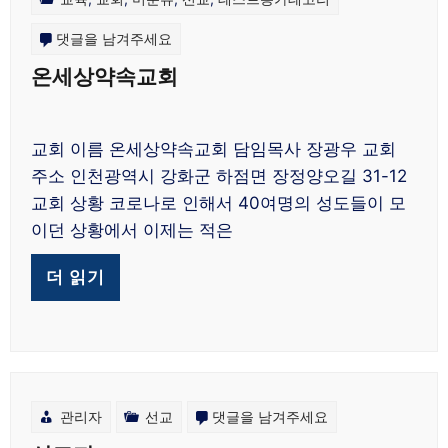
온
댓글을 남겨주세요
세
온세상약속교회
상
약
교회 이름 온세상약속교회 담임목사 장광우 교회
속
주소 인천광역시 강화군 하점면 장정양오길 31-12
교
교회 상황 코로나로 인해서 40여명의 성도들이 모
회
이던 상황에서 이제는 적은
에
더 읽기
선
관리자
선교
댓글을 남겨주세요
교