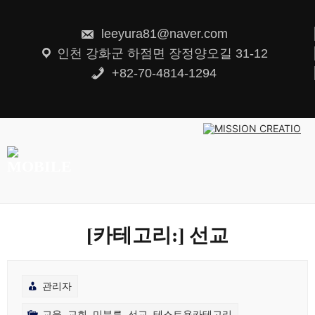
콘
텐
츠
leeyura81@naver.com
로
건
인천 강화군 하점면 장정양오길 31-12
너
뛰
+82-70-4814-1294
기
[카테고리:]
선교
관리자
교육
,
교회
,
미분류
,
선교
,
테스트용카테고리