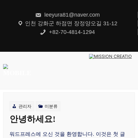
콘
텐
츠
leeyura81@naver.com
로
건
인천 강화군 하점면 장정양오길 31-12
너
뛰
+82-70-4814-1294
기
관리자
미분류
안녕하세요!
워드프레스에 오신 것을 환영합니다. 이것은 첫 글